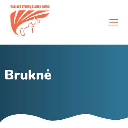
Bruknė