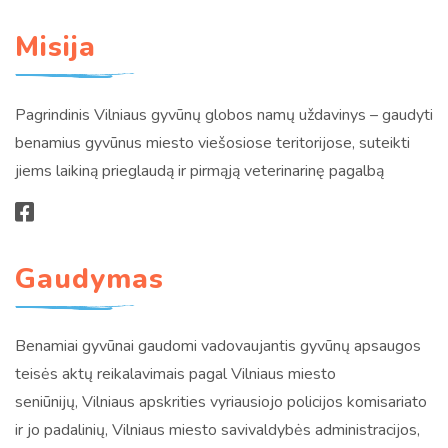
Misija
Pagrindinis Vilniaus gyvūnų globos namų uždavinys – gaudyti
benamius gyvūnus miesto viešosiose teritorijose, suteikti
jiems laikiną prieglaudą ir pirmąją veterinarinę pagalbą
Gaudymas
Benamiai gyvūnai gaudomi vadovaujantis gyvūnų apsaugos
teisės aktų reikalavimais pagal Vilniaus miesto
seniūnijų, Vilniaus apskrities vyriausiojo policijos komisariato
ir jo padalinių, Vilniaus miesto savivaldybės administracijos,