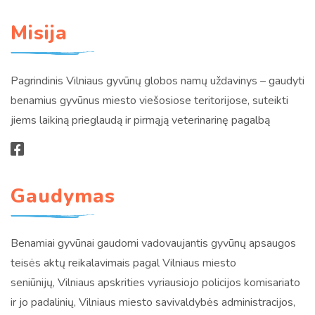
Misija
Pagrindinis Vilniaus gyvūnų globos namų uždavinys – gaudyti
benamius gyvūnus miesto viešosiose teritorijose, suteikti
jiems laikiną prieglaudą ir pirmąją veterinarinę pagalbą
Gaudymas
Benamiai gyvūnai gaudomi vadovaujantis gyvūnų apsaugos
teisės aktų reikalavimais pagal Vilniaus miesto
seniūnijų, Vilniaus apskrities vyriausiojo policijos komisariato
ir jo padalinių, Vilniaus miesto savivaldybės administracijos,