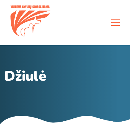
Džiulė