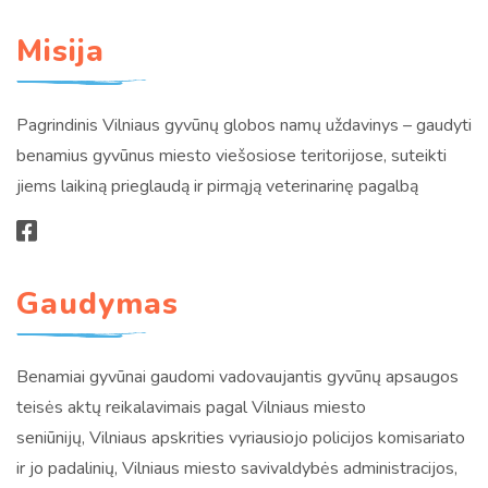
Misija
Pagrindinis Vilniaus gyvūnų globos namų uždavinys – gaudyti
benamius gyvūnus miesto viešosiose teritorijose, suteikti
jiems laikiną prieglaudą ir pirmąją veterinarinę pagalbą
Gaudymas
Benamiai gyvūnai gaudomi vadovaujantis gyvūnų apsaugos
teisės aktų reikalavimais pagal Vilniaus miesto
seniūnijų, Vilniaus apskrities vyriausiojo policijos komisariato
ir jo padalinių, Vilniaus miesto savivaldybės administracijos,