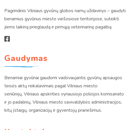
Pagrindinis Vilniaus gyvūnų globos namų uždavinys – gaudyti
benamius gyvūnus miesto viešosiose teritorijose, suteikti
jiems laikiną prieglaudą ir pirmąją veterinarinę pagalbą
Gaudymas
Benamiai gyvūnai gaudomi vadovaujantis gyvūnų apsaugos
teisės aktų reikalavimais pagal Vilniaus miesto
seniūnijų, Vilniaus apskrities vyriausiojo policijos komisariato
ir jo padalinių, Vilniaus miesto savivaldybės administracijos,
kitų įstaigų, organizacijų ir gyventojų pranešimus.