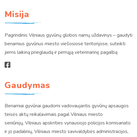
Misija
Pagrindinis Vilniaus gyvūnų globos namų uždavinys – gaudyti
benamius gyvūnus miesto viešosiose teritorijose, suteikti
jiems laikiną prieglaudą ir pirmąją veterinarinę pagalbą
Gaudymas
Benamiai gyvūnai gaudomi vadovaujantis gyvūnų apsaugos
teisės aktų reikalavimais pagal Vilniaus miesto
seniūnijų, Vilniaus apskrities vyriausiojo policijos komisariato
ir jo padalinių, Vilniaus miesto savivaldybės administracijos,