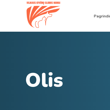
Pagrindi
Olis