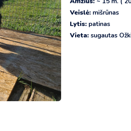
Amžius:
~ 15 m. ( 2
Veislė:
mišrūnas
Lytis:
patinas
Vieta:
sugautas Ožki