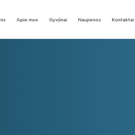
nis
Apie mus
Gyvūnai
Naujienos
Kontaktai