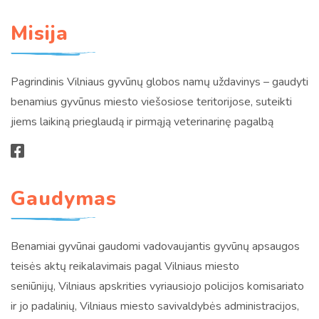
Misija
Pagrindinis Vilniaus gyvūnų globos namų uždavinys – gaudyti
benamius gyvūnus miesto viešosiose teritorijose, suteikti
jiems laikiną prieglaudą ir pirmąją veterinarinę pagalbą
Gaudymas
Benamiai gyvūnai gaudomi vadovaujantis gyvūnų apsaugos
teisės aktų reikalavimais pagal Vilniaus miesto
seniūnijų, Vilniaus apskrities vyriausiojo policijos komisariato
ir jo padalinių, Vilniaus miesto savivaldybės administracijos,