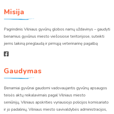
Misija
Pagrindinis Vilniaus gyvūnų globos namų uždavinys – gaudyti
benamius gyvūnus miesto viešosiose teritorijose, suteikti
jiems laikiną prieglaudą ir pirmąją veterinarinę pagalbą
Gaudymas
Benamiai gyvūnai gaudomi vadovaujantis gyvūnų apsaugos
teisės aktų reikalavimais pagal Vilniaus miesto
seniūnijų, Vilniaus apskrities vyriausiojo policijos komisariato
ir jo padalinių, Vilniaus miesto savivaldybės administracijos,