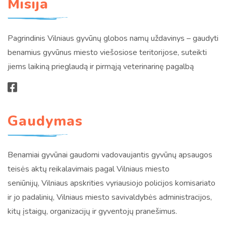
Misija
Pagrindinis Vilniaus gyvūnų globos namų uždavinys – gaudyti
benamius gyvūnus miesto viešosiose teritorijose, suteikti
jiems laikiną prieglaudą ir pirmąją veterinarinę pagalbą
Gaudymas
Benamiai gyvūnai gaudomi vadovaujantis gyvūnų apsaugos
teisės aktų reikalavimais pagal Vilniaus miesto
seniūnijų, Vilniaus apskrities vyriausiojo policijos komisariato
ir jo padalinių, Vilniaus miesto savivaldybės administracijos,
kitų įstaigų, organizacijų ir gyventojų pranešimus.