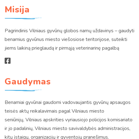
Misija
Pagrindinis Vilniaus gyvūnų globos namų uždavinys – gaudyti
benamius gyvūnus miesto viešosiose teritorijose, suteikti
jiems laikiną prieglaudą ir pirmąją veterinarinę pagalbą
Gaudymas
Benamiai gyvūnai gaudomi vadovaujantis gyvūnų apsaugos
teisės aktų reikalavimais pagal Vilniaus miesto
seniūnijų, Vilniaus apskrities vyriausiojo policijos komisariato
ir jo padalinių, Vilniaus miesto savivaldybės administracijos,
kitų įstaigų, organizacijų ir gyventojų pranešimus.