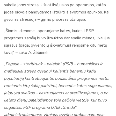
sukelia joms stresą. Užuot ilsėjusios po operacijos, katės
jėgas eikvoja bandydamos ištrūkti iš svetimos aplinkos. Kai
gyvūnas stresuoja – gijimo procesas užsitęsia.
„Šiomis dienomis operuojame kates, kurios į PSP
programos sąrašą buvo įtrauktos dar spalio mėnesį. Naujus
sąrašus (pagal gyventojų iškvietimus) rengsime kitų metų
kovą“, – sako A. Žėbienė.
„Pagauk – sterilizuok – paleisk“ (PSP) – humaniškas ir
mažiausiai streso gyvūnui keliantis benamių kačių
populiaciją kontroliuojantis būdas. Šios programos metu,
remiantis kitų šalių patirtimi, benamės katės sugaunamos,
jeigu yra sveikos – kastruojamos ar sterilizuojamos, o po
keleto dienų paleidžiamos toje pačioje vietoje, kur buvo
sugautos. PSP programa UAB „Grinda“
administruojamuose Vilniaus gyvūnų globos namuose