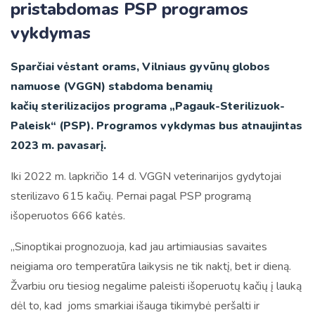
pristabdomas PSP programos
vykdymas
Sparčiai vėstant orams, Vilniaus gyvūnų globos
namuose (VGGN) stabdoma benamių
kačių sterilizacijos programa „Pagauk-Sterilizuok-
Paleisk“ (PSP). Programos vykdymas bus atnaujintas
2023 m. pavasarį.
Iki 2022 m. lapkričio 14 d. VGGN veterinarijos gydytojai
sterilizavo 615 kačių. Pernai pagal PSP programą
išoperuotos 666 katės.
„Sinoptikai prognozuoja, kad jau artimiausias savaites
neigiama oro temperatūra laikysis ne tik naktį, bet ir dieną.
Žvarbiu oru tiesiog negalime paleisti išoperuotų kačių į lauką
dėl to, kad joms smarkiai išauga tikimybė peršalti ir