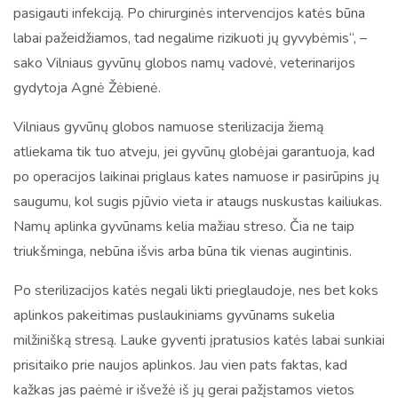
pasigauti infekciją. Po chirurginės intervencijos katės būna
labai pažeidžiamos, tad negalime rizikuoti jų gyvybėmis“, –
sako Vilniaus gyvūnų globos namų vadovė, veterinarijos
gydytoja Agnė Žėbienė.
Vilniaus gyvūnų globos namuose sterilizacija žiemą
atliekama tik tuo atveju, jei gyvūnų globėjai garantuoja, kad
po operacijos laikinai priglaus kates namuose ir pasirūpins jų
saugumu, kol sugis pjūvio vieta ir ataugs nuskustas kailiukas.
Namų aplinka gyvūnams kelia mažiau streso. Čia ne taip
triukšminga, nebūna išvis arba būna tik vienas augintinis.
Po sterilizacijos katės negali likti prieglaudoje, nes bet koks
aplinkos pakeitimas puslaukiniams gyvūnams sukelia
milžinišką stresą. Lauke gyventi įpratusios katės labai sunkiai
prisitaiko prie naujos aplinkos. Jau vien pats faktas, kad
kažkas jas paėmė ir išvežė iš jų gerai pažįstamos vietos