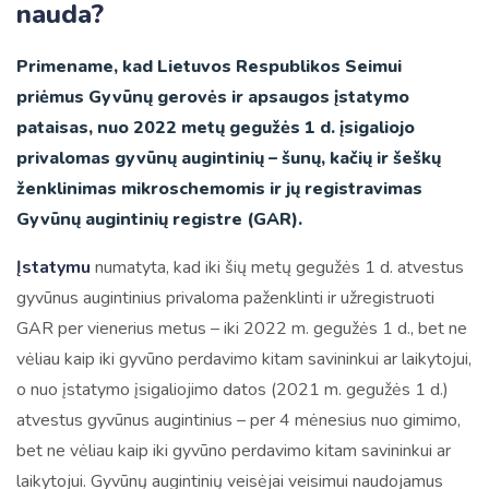
nauda?
Primename, kad Lietuvos Respublikos Seimui
priėmus Gyvūnų gerovės ir apsaugos įstatymo
pataisas, nuo 2022 metų gegužės 1 d. įsigaliojo
privalomas gyvūnų augintinių – šunų, kačių ir šeškų
ženklinimas mikroschemomis ir jų registravimas
Gyvūnų augintinių registre (GAR).
Įstatymu
numatyta, kad iki šių metų gegužės 1 d. atvestus
gyvūnus augintinius privaloma paženklinti ir užregistruoti
GAR per vienerius metus – iki 2022 m. gegužės 1 d., bet ne
vėliau kaip iki gyvūno perdavimo kitam savininkui ar laikytojui,
o nuo įstatymo įsigaliojimo datos (2021 m. gegužės 1 d.)
atvestus gyvūnus augintinius – per 4 mėnesius nuo gimimo,
bet ne vėliau kaip iki gyvūno perdavimo kitam savininkui ar
laikytojui. Gyvūnų augintinių veisėjai veisimui naudojamus