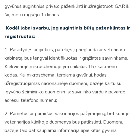
gyvūnus augintinius privalo paženklinti ir užregistruoti GAR iki
šių metų rugsėjo 1 dienos.
Kodėl labai svarbu, jog augintinis būtų paženklintas ir
registruotas:
1. Pasiklydęs augintinis, patekęs į prieglaudą ar veterinaro
kabinetą, bus lengvai identifikuotas ir grąžintas savininkams.
Kiekvienoje mikroschemoje yra unikalus 15 skaitmenų
kodas. Kai mikroschema įterpiama gyvūnui, kodas
užregistruojamas nacionalinėje duomenų bazėje kartu su
gyvūno šeimininko duomenimis: savininko vardu ir pavarde,
adresu, telefono numeriu;
2. Pametus ar pamiršus vakcinacijos pažymėjimą, bet kurioje
veterinarijos klinikoje duomenys bus patikslinti. Duomenų
bazėje taip pat kaupiama informacija apie kitas gyvūnai