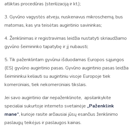
atliktas procedūras (sterilizaciją ir kt.);
3. Gyvūno vagystės atveju, nuskenavus mikroschemą, bus
matomas, kas yra teisėtas augintinio savininkas;
4. Ženklinimas ir registravimas leidžia nustatyti skriaudžiamo
gyvūno šeimininko tapatybę ir jį nubausti;
5. Tik paženklintam gyvūnui išduodamas Europos sąjungos
(ES) gyvūno augintinio pasas. Gyvūno augintinio pasas leidžia
šeimininkui keliauti su augintiniu visoje Europoje tiek
komerciniais, tiek nekomerciniais tikslais.
Jei savo augintinio dar nepaženklinote, apsilankykite
specialiai sukurtoje interneto svetainėje
„Paženklink
mane“
, kurioje rasite arčiausiai jūsų esančius ženklinimo
paslaugų teikėjus ir paslaugos kainas.