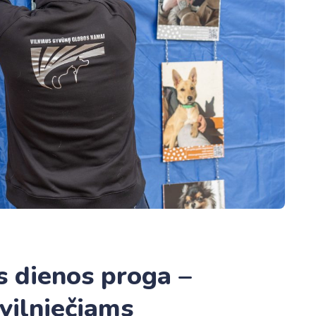
s dienos proga –
vilniečiams