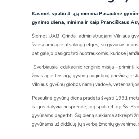
Kasmet spalio 4-ąją minima Pasaulinė gyvūnų 
gynimo diena, minima ir kaip Pranciškaus Asy
Šiemet UAB „Grinda“ administruojami Vilniaus gyv
šviesdami apie atsakingą elgesį su gyvūnais ir pri
pat galėjo pasigrožėti nuotraukomis, kuriose įamži
„Svarbiausia edukacinio renginio misija – priminti,
žinias apie teisingą gyvūnų augintinių priežiūrą ir
Vilniaus gyvūnų globos namų vadovė, veterinarijo
Pasaulinė gyvūnų diena pradėta švęsti 1931 metai
kai jos dalyviai nusprendė, jog spalio 4-oji, Šv. Pr
gyvūnams pagerbti. Šią dieną siekiama atkreipti ž
gyvūnams už didžiulę jų svarbą žmonių gyvenime, 