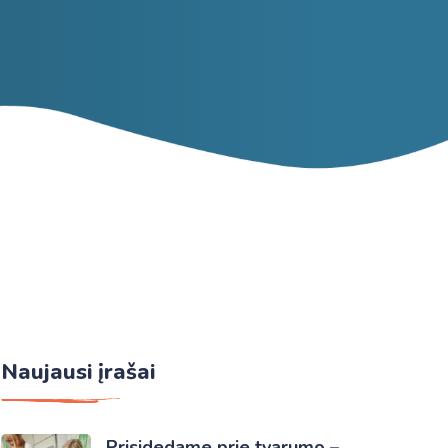
Naujausi įrašai
Prisidedame prie tvarumo –