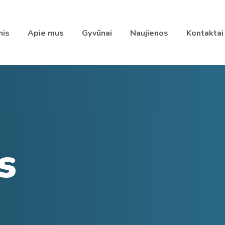
nis
Apie mus
Gyvūnai
Naujienos
Kontaktai
s