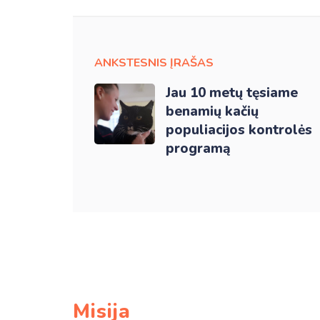
ANKSTESNIS ĮRAŠAS
Jau 10 metų tęsiame
benamių kačių
populiacijos kontrolės
programą
Misija