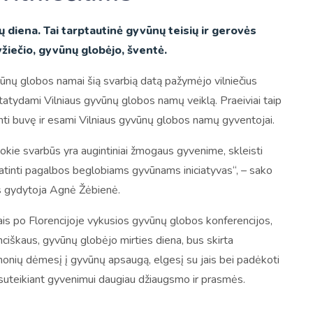
diena. Tai tarptautinė gyvūnų teisių ir gerovės
žiečio, gyvūnų globėjo, šventė.
ūnų globos namai šią svarbią datą pažymėjo vilniečius
statydami Vilniaus gyvūnų globos namų veiklą. Praeiviai taip
nti buvę ir esami Vilniaus gyvūnų globos namų gyventojai.
 kokie svarbūs yra augintiniai žmogaus gyvenime, skleisti
 skatinti pagalbos beglobiams gyvūnams iniciatyvas“, – sako
s gydytoja Agnė Žėbienė.
s po Florencijoje vykusios gyvūnų globos konferencijos,
anciškaus, gyvūnų globėjo mirties diena, bus skirta
monių dėmesį į gyvūnų apsaugą, elgesį su jais bei padėkoti
suteikiant gyvenimui daugiau džiaugsmo ir prasmės.