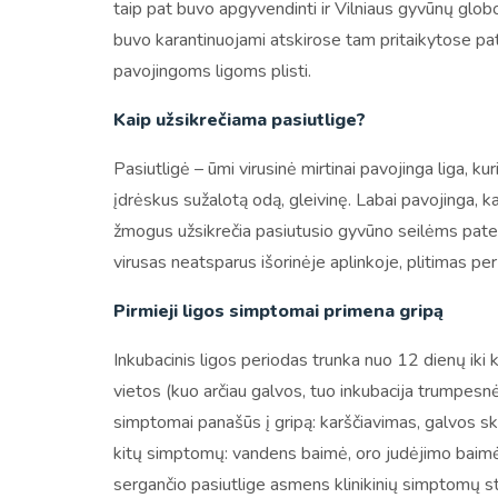
taip pat buvo apgyvendinti ir Vilniaus gyvūnų glob
buvo karantinuojami atskirose tam pritaikytose pat
pavojingoms ligoms plisti.
Kaip užsikrečiama pasiutlige?
Pasiutligė – ūmi virusinė mirtinai pavojinga liga, k
įdrėskus sužalotą odą, gleivinę. Labai pavojinga, k
žmogus užsikrečia pasiutusio gyvūno seilėms pateku
virusas neatsparus išorinėje aplinkoje, plitimas 
Pirmieji ligos simptomai primena gripą
Inkubacinis ligos periodas trunka nuo 12 dienų iki
vietos (kuo arčiau galvos, tuo inkubacija trumpesnė)
simptomai panašūs į gripą: karščiavimas, galvos sk
kitų simptomų: vandens baimė, oro judėjimo baimė
sergančio pasiutlige asmens klinikinių simptomų s