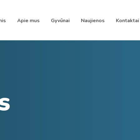
nis
Apie mus
Gyvūnai
Naujienos
Kontaktai
s