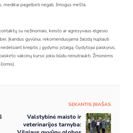
, medikai pagelbėti negali, žmogus miršta.
 kontaktų su nežinomais, keisto ar agresyvaus elgesio
yvybei. Įkandus gyvūnui, rekomenduojama žaizdą nuplauti
 nedelsiant kreiptis į gydymo įstaigą. Gydytojui paskyrus,
r paskirto vakcinų kurso jokiu būdu nenutraukti. Žmonėms
ėšomis).
SEKANTIS ĮRAŠAS
š
Valstybinė maisto ir
veterinarijos tarnyba:
Vilniaus gyvūnų globos