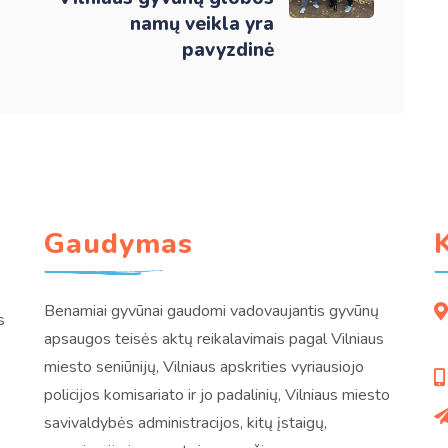
namų veikla yra
pavyzdinė
Gaudymas
Benamiai gyvūnai gaudomi vadovaujantis gyvūnų
s
apsaugos teisės aktų reikalavimais pagal Vilniaus
miesto seniūnijų, Vilniaus apskrities vyriausiojo
policijos komisariato ir jo padalinių, Vilniaus miesto
savivaldybės administracijos, kitų įstaigų,