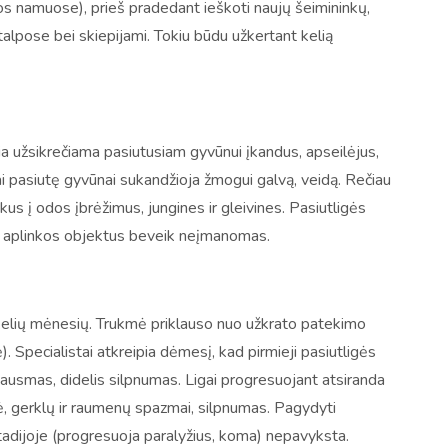
os namuose), prieš pradedant ieškoti naujų šeimininkų,
alpose bei skiepijami. Tokiu būdu užkertant kelią
uria užsikrečiama pasiutusiam gyvūnui įkandus, apseilėjus,
ai pasiutę gyvūnai sukandžioja žmogui galvą, veidą. Rečiau
s į odos įbrėžimus, jungines ir gleivines. Pasiutligės
per aplinkos objektus beveik neįmanomas.
 kelių mėnesių. Trukmė priklauso nuo užkrato patekimo
. Specialistai atkreipia dėmesį, kad pirmieji pasiutligės
ausmas, didelis silpnumas. Ligai progresuojant atsiranda
, gerklų ir raumenų spazmai, silpnumas. Pagydyti
tadijoje (progresuoja paralyžius, koma) nepavyksta.