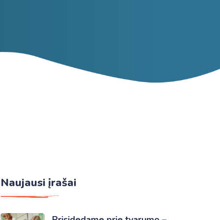
Naujausi įrašai
Prisidedame prie tvarumo –