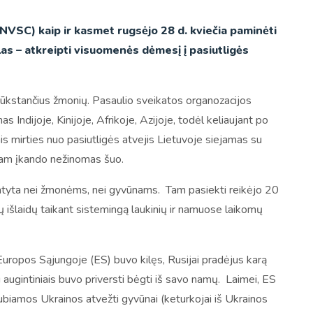
NVSC) kaip ir kasmet rugsėjo 28 d. kviečia paminėti
las – atkreipti visuomenės dėmesį į pasiutligės
ūkstančius žmonių. Pasaulio sveikatos organozacijos
ndijoje, Kinijoje, Afrikoje, Azijoje, todėl keliaujant po
inis mirties nuo pasiutligės atvejis Lietuvoje siejamas su
 jam įkando nežinomas šuo.
atyta nei žmonėms, nei gyvūnams. Tam pasiekti reikėjo 20
ų išlaidų taikant sistemingą laukinių ir namuose laikomų
 Europos Sąjungoje (ES) buvo kilęs, Rusijai pradėjus karą
u augintiniais buvo priversti bėgti iš savo namų. Laimei, ES
siaubiamos Ukrainos atvežti gyvūnai (keturkojai iš Ukrainos