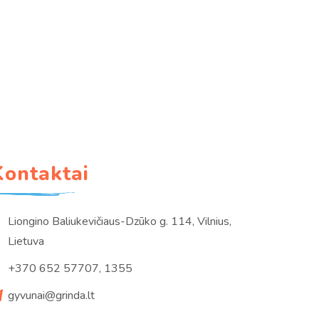
Kontaktai
Liongino Baliukevičiaus-Dzūko g. 114, Vilnius,
Lietuva
+370 652 57707, 1355
gyvunai@grinda.lt