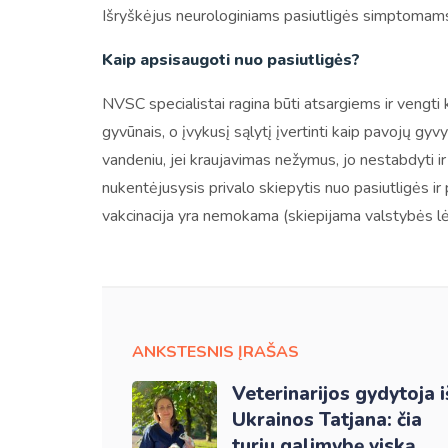
Išryškėjus neurologiniams pasiutligės simptomams
Kaip apsisaugoti nuo pasiutligės?
NVSC specialistai ragina būti atsargiems ir vengti
gyvūnais, o įvykusį sąlytį įvertinti kaip pavojų g
vandeniu, jei kraujavimas nežymus, jo nestabdyti ir
nukentėjusysis privalo skiepytis nuo pasiutligės i
vakcinacija yra nemokama (skiepijama valstybės l
ANKSTESNIS ĮRAŠAS
Veterinarijos gydytoja i
Ukrainos Tatjana: čia
turiu galimybę viską