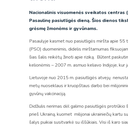
Nacionalinis visuomenės sveikatos centras (
Pasaulinę pasiutligės dieną. Šios dienos tiks
grėsmę žmonėms ir gyvūnams.
Pasaulyje kasmet nuo pasiutligės miršta apie 55 t
(PSO) duomenimis, didelis mirštamumas fiksuojamas I
šias šalis reikėtų žinoti apie riziką. Būtent paskut
kelionėmis – 2007 m. asmuo keliavo Indijoje, kur
Lietuvoje nuo 2015 m. pasiutligės atvejų nenust
metų nuoseklaus ir kruopštaus darbo bei milijonini
gyvūnų vakcinaciją.
Didžiulis nerimas dėl galimo pasiutligės protrūkio
prieš Ukrainą, kuomet milijonai ukrainiečių kartu s
šalys puikiai susitvarkė su iššūkiais. Visi iš karo 