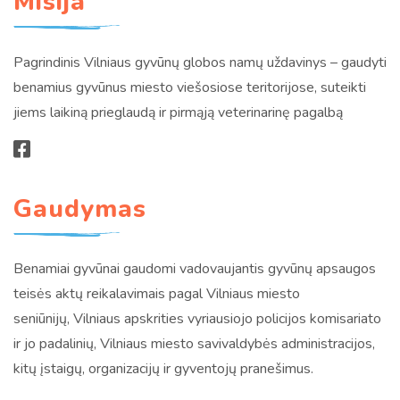
Misija
Pagrindinis Vilniaus gyvūnų globos namų uždavinys – gaudyti
benamius gyvūnus miesto viešosiose teritorijose, suteikti
jiems laikiną prieglaudą ir pirmąją veterinarinę pagalbą
Gaudymas
Benamiai gyvūnai gaudomi vadovaujantis gyvūnų apsaugos
teisės aktų reikalavimais pagal Vilniaus miesto
seniūnijų, Vilniaus apskrities vyriausiojo policijos komisariato
ir jo padalinių, Vilniaus miesto savivaldybės administracijos,
kitų įstaigų, organizacijų ir gyventojų pranešimus.