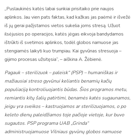
„Puslaukinės katės labai sunkiai prisitaiko prie naujos
aplinkos. Jau vien pats faktas, kad kažkas jas paėmė ir išvežė
iš jų gerai pažįstamos vietos sukelia joms stresą. Užuot
ilsėjusios po operacijos, katės jėgas eikvoja bandydamos
ištrūkti iš svetimos aplinkos, todėl globos namuose jas
stengiamės laikyti kuo trumpiau. Kai gyvūnas stresuoja –
gijimo procesas užsitęsia“, – aiškina A. Žėbienė.
Pagauk – sterilizuok – paleisk“ (PSP) – humaniškas ir
mažiausiai streso gyvūnui keliantis benamių kačių
populiaciją kontroliuojantis būdas.
Šios programos metu,
remiantis kitų šalių patirtimi, benamės katės sugaunamos,
jeigu yra sveikos – kastruojamos ar sterilizuojamos, o po
keleto dienų paleidžiamos toje pačioje vietoje, kur buvo
sugautos. PSP programa UAB „Grinda“
administruojamuose Vilniaus gyvūnų globos namuose