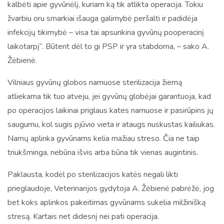
kalbėti apie gyvūnėlį, kuriam ką tik atlikta operacija. Tokiu
žvarbiu oru smarkiai išauga galimybė peršalti ir padidėja
infekcijų tikimybė – visa tai apsunkina gyvūnų pooperacinį
laikotarpį“. Būtent dėl to gi PSP ir yra stabdoma, – sako A.
Žėbienė.
Vilniaus gyvūnų globos namuose sterilizacija žiemą
atliekama tik tuo atveju, jei gyvūnų globėjai garantuoja, kad
po operacijos laikinai priglaus kates namuose ir pasirūpins jų
saugumu, kol sugis pjūvio vieta ir ataugs nuskustas kailiukas.
Namų aplinka gyvūnams kelia mažiau streso. Čia ne taip
triukšminga, nebūna išvis arba būna tik vienas augintinis.
Paklausta, kodėl po sterilizacijos katės negali likti
prieglaudoje, Veterinarijos gydytoja A. Žėbienė pabrėžė, jog
bet koks aplinkos pakeitimas gyvūnams sukelia milžinišką
stresą. Kartais net didesnį nei pati operacija.