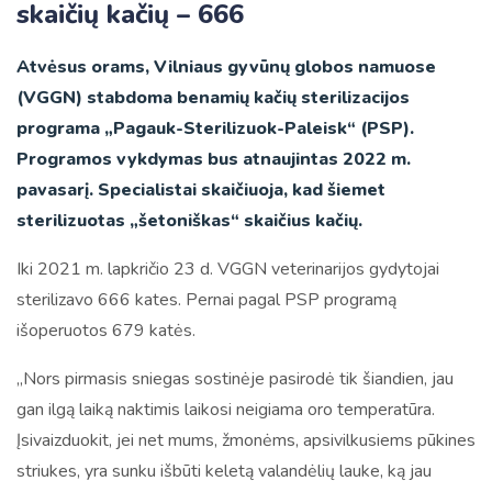
skaičių kačių – 666
Atvėsus orams, Vilniaus gyvūnų globos namuose
(VGGN) stabdoma benamių kačių sterilizacijos
programa „Pagauk-Sterilizuok-Paleisk“ (PSP).
Programos vykdymas bus atnaujintas 2022 m.
pavasarį. Specialistai skaičiuoja, kad šiemet
sterilizuotas „šetoniškas“ skaičius kačių.
Iki 2021 m. lapkričio 23 d. VGGN veterinarijos gydytojai
sterilizavo 666 kates. Pernai pagal PSP programą
išoperuotos 679 katės.
„Nors pirmasis sniegas sostinėje pasirodė tik šiandien, jau
gan ilgą laiką naktimis laikosi neigiama oro temperatūra.
Įsivaizduokit, jei net mums, žmonėms, apsivilkusiems pūkines
striukes, yra sunku išbūti keletą valandėlių lauke, ką jau