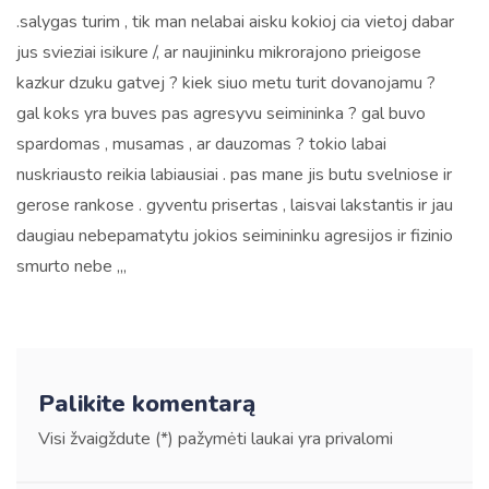
.salygas turim , tik man nelabai aisku kokioj cia vietoj dabar
jus svieziai isikure /, ar naujininku mikrorajono prieigose
kazkur dzuku gatvej ? kiek siuo metu turit dovanojamu ?
gal koks yra buves pas agresyvu seimininka ? gal buvo
spardomas , musamas , ar dauzomas ? tokio labai
nuskriausto reikia labiausiai . pas mane jis butu svelniose ir
gerose rankose . gyventu prisertas , laisvai lakstantis ir jau
daugiau nebepamatytu jokios seimininku agresijos ir fizinio
smurto nebe ,,,
Palikite komentarą
Visi žvaigždute (*) pažymėti laukai yra privalomi