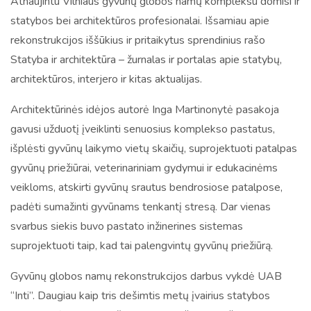
Atnaujintu Vilniaus gyvūnų globos namų kompleksu domisi ir
statybos bei architektūros profesionalai. Išsamiau apie
rekonstrukcijos iššūkius ir pritaikytus sprendinius rašo
Statyba ir architektūra – žurnalas ir portalas apie statybų,
architektūros, interjero ir kitas aktualijas.
‎‎Architektūrinės idėjos autorė Inga Martinonytė pasakoja
gavusi užduotį įveiklinti senuosius komplekso pastatus,
išplėsti gyvūnų laikymo vietų skaičių, suprojektuoti patalpas
gyvūnų priežiūrai, veterinariniam gydymui ir edukacinėms
veikloms, atskirti gyvūnų srautus bendrosiose patalpose,
padėti sumažinti gyvūnams tenkantį stresą. Dar vienas
svarbus siekis buvo pastato inžinerines sistemas
suprojektuoti taip, kad tai palengvintų gyvūnų priežiūrą.
Gyvūnų globos namų rekonstrukcijos darbus vykdė UAB
“Inti”. Daugiau kaip tris dešimtis metų įvairius statybos